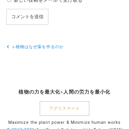
新しい投稿をメールで受け取る
投
s-植物はなぜ薬を作るのか
稿
ナ
ビ
ゲ
植物の力を最大化+人間の労力を最小化
ー
シ
アグリスマート
ョ
Maximize the plant power & Minimize human works
ン